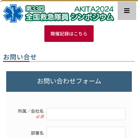
内
容
を
ス
キ
開催記録はこちら
ッ
プ
お問い合せ
お問い合わせフォーム
所属／会社名
必須
部署名