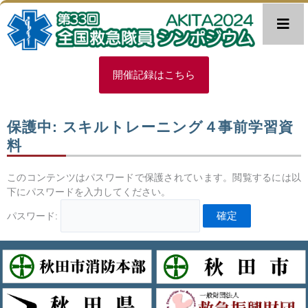
内
容
を
ス
キ
開催記録はこちら
ッ
プ
保護中: スキルトレーニング４事前学習資
料
このコンテンツはパスワードで保護されています。閲覧するには以
下にパスワードを入力してください。
パスワード: